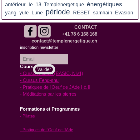
énergétiques
antérieur
le
18
Templenergetique
période
yang
yule
Lune
RESET
samhain
Evasion
CONTACT
+41 78 6 168 168
contact@templenergetique.ch
inscription à la
inscription newsletter
Newsletter :
Cours en ligne
- Cursus Pilates (BASIC, Niv1)
- Cursus Feng-shui
- Pratiques de l'Oeuf de JAde I & II
- Méditations par les pierres
Formations et Programmes
- Pilates
- Feng-shui
- Pratiques de l'Oeuf de JAde
- Méditations par les pierres