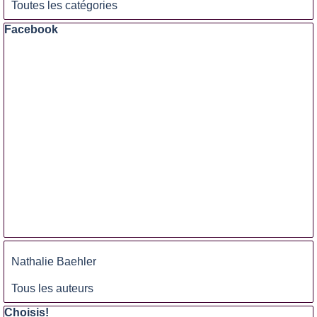
Toutes les catégories
Sauter le bloc Facebook
Facebook
Sauter le bloc
Nathalie Baehler
Tous les auteurs
Sauter le bloc Choisis!
Choisis!