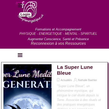
Aller au contenu
agenda
Sauter le menu
Login
Formations et Accompagnement
PHYSIQUE - ENERGETIQUE - MENTAL - SPIRITUEL
Augmenter Conscience, Santé et Présence
Reconnexion à vos Ressources
Sauter le menu
La Super Lune
Bleue
Actualités
Nathalie Baehler
"Super Lune Bleue", un
phénomène mystique, qui
intrigue le ciel étoilé depuis la
Terre. Associée à des rituels et
des pratiques énergétiques