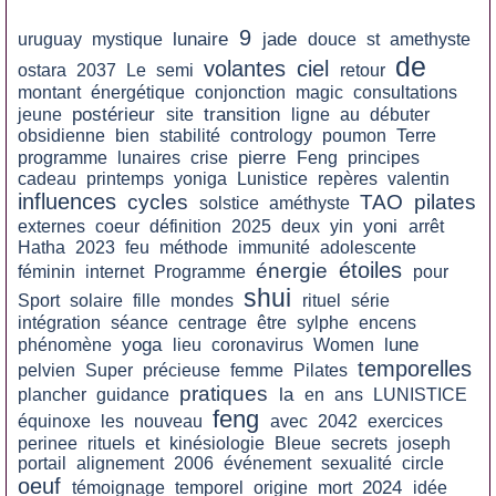
9
lunaire
jade
uruguay
mystique
douce
st
amethyste
de
volantes
ciel
ostara
2037
Le
semi
retour
montant
énergétique
conjonction
magic
consultations
postérieur
transition
jeune
site
ligne
au
débuter
obsidienne
bien
stabilité
contrology
poumon
Terre
pierre
programme
lunaires
crise
Feng
principes
cadeau
printemps
yoniga
Lunistice
repères
valentin
influences
cycles
TAO
pilates
solstice
améthyste
yoni
externes
coeur
définition
2025
deux
yin
arrêt
Hatha
2023
feu
méthode
immunité
adolescente
étoiles
énergie
féminin
internet
Programme
pour
shui
Sport
solaire
fille
mondes
rituel
série
intégration
séance
centrage
être
sylphe
encens
yoga
lune
phénomène
lieu
coronavirus
Women
temporelles
pelvien
Super
précieuse
femme
Pilates
pratiques
la
plancher
guidance
en
ans
LUNISTICE
feng
équinoxe
les
nouveau
avec
2042
exercices
perinee
rituels
et
kinésiologie
Bleue
secrets
joseph
portail
alignement
2006
événement
sexualité
circle
oeuf
2024
témoignage
temporel
origine
mort
idée