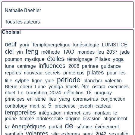
Sauter le bloc
Nathalie Baehler
Tous les auteurs
Sauter le bloc Choisis!
Choisis!
oeuf
yoni
Templenergetique
kinésiologie
LUNISTICE
feng
ciel
TAO
jade
yin
méthode
mondes
feu
2037
étoiles
yoga
poumon
mystique
témoignage
Pilates
influences
lune
centrage
2006
perinee
guidance
pilates
repères
nouveau
secrets
printemps
pour
les
période
fille
sylphe
ligne
yule
plancher
valentin
Bleue
coeur
Lune
yoniga
rituels
être
ostara
exercices
transition
2024
rituel
Le
définition
18
uruguay
yang
principes
en
série
lieu
coronavirus
conjonction
9
contrology
mort
st
précieuse
joseph
cadeau
temporelles
intégration
internet
ans
montant
le
jeune
femme
adolescente
origine
Evasion
alignement
de
énergétiques
la
portail
séance
événement
volantes
samhain
site
externes
semi
2042
sexualité