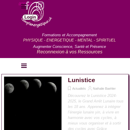
Aller au contenu
agenda
Sauter le menu
Login
Formations et Accompagnement
PHYSIQUE - ENERGETIQUE - MENTAL - SPIRITUEL
Augmenter Conscience, Santé et Présence
Reconnexion à vos Ressources
Sauter le menu
Lunistice
Actualités
Nathalie Baehler
Découvrez le Lunistice 2024-
2025, le Grand Arrêt Lunaire tous
les 18 ans. Apprenez à intégrer
l’énergie lunaire yin, à vivre en
harmonie avec vos cycles, à
mieux vous organiser et à sortir
des cycles avec Grâce