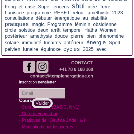
shui
Feng
et
crise
Super
encens
idée
Terre
Lunistice
programme
RESET
retour
améthyste
2023
consultations
débuter
énergétique
au
stabilité
pratiques
magic
Programme
féminin
obsidienne
circle
solstice
deux
arrêt
temporel
Hatha
Women
postérieur
pierre
amethyste
douce
bien
phénomène
énergie
antérieur
solaire
immunité
lunaires
Sport
cycles
lunaire
pelvien
équinoxe
2025
avec
CONTACT
+41 78 6 168 168
contact@templenergetique.ch
inscription à la
inscription newsletter
Newsletter :
Cours en ligne
- Cursus Pilates (BASIC, Niv1)
- Cursus Feng-shui
- Pratiques de l'Oeuf de JAde I & II
- Méditations par les pierres