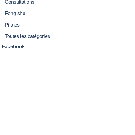
Consultations
Feng-shui
Pilates
Toutes les catégories
Sauter le bloc Facebook
Facebook