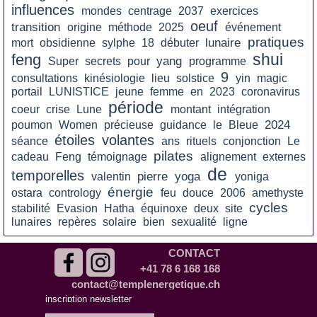
influences
mondes
centrage
2037
exercices
oeuf
transition
origine
méthode
2025
événement
pratiques
lunaire
mort
obsidienne
sylphe
18
débuter
shui
feng
yang
Super
secrets
pour
programme
9
consultations
kinésiologie
lieu
solstice
yin
magic
portail
LUNISTICE
jeune
femme
en
2023
coronavirus
période
coeur
crise
Lune
montant
intégration
2024
poumon
Women
précieuse
guidance
le
Bleue
étoiles
volantes
séance
ans
rituels
conjonction
Le
pilates
cadeau
Feng
témoignage
alignement
externes
de
temporelles
pierre
yoga
valentin
yoniga
énergie
ostara
contrology
feu
douce
2006
amethyste
cycles
stabilité
Evasion
Hatha
équinoxe
deux
site
lunaires
repères
solaire
bien
sexualité
ligne
CONTACT
+41 78 6 168 168
contact@templenergetique.ch
inscription à la
inscription newsletter
Newsletter :