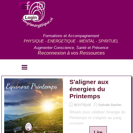
Aller au contenu
agenda
Sauter le menu
Login
Formations et Accompagnement
PHYSIQUE - ENERGETIQUE - MENTAL - SPIRITUEL
Augmenter Conscience, Santé et Présence
Reconnexion à vos Ressources
Sauter le menu
S'aligner aux
énergies du
Printemps
BOUTIQUE
Nathalie Baehler
Rituels pour célébrer l'énergie du
Printemps et s'aligner au yang
montant
Lire