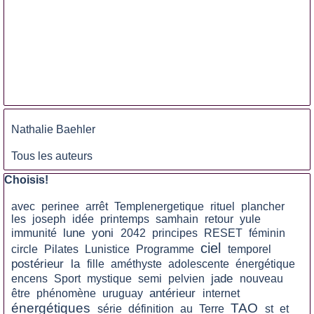
Sauter le bloc
Nathalie Baehler
Tous les auteurs
Sauter le bloc Choisis!
Choisis!
avec
perinee
arrêt
Templenergetique
rituel
plancher
les
joseph
idée
printemps
samhain
retour
yule
lune
yoni
immunité
2042
principes
RESET
féminin
ciel
circle
Pilates
Lunistice
Programme
temporel
postérieur
la
fille
améthyste
adolescente
énergétique
jade
encens
Sport
mystique
semi
pelvien
nouveau
antérieur
être
phénomène
uruguay
internet
énergétiques
TAO
série
définition
au
Terre
st
et