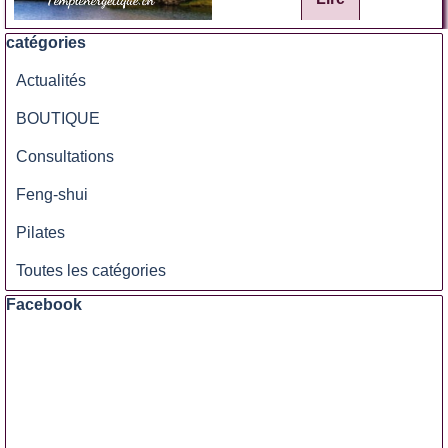
Sauter le bloc catégories
catégories
Actualités
BOUTIQUE
Consultations
Feng-shui
Pilates
Toutes les catégories
Sauter le bloc Facebook
Facebook