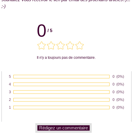
;-)
0
/
5
Il n'y a toujours pas de commentaire.
5
Nombre de v
0
Pourcenta
(0%)
Vote :
4
Nombre de v
0
Pourcenta
(0%)
Vote :
3
Nombre de v
0
Pourcenta
(0%)
Vote :
2
Nombre de v
0
Pourcenta
(0%)
Vote :
1
Nombre de v
0
Pourcenta
(0%)
Vote :