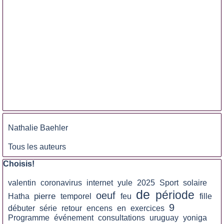
Sauter le bloc
Nathalie Baehler
Tous les auteurs
Sauter le bloc Choisis!
Choisis!
valentin
coronavirus
internet
yule
2025
Sport
solaire
de
période
oeuf
pierre
Hatha
temporel
feu
fille
9
débuter
série
retour
encens
en
exercices
Programme
événement
consultations
uruguay
yoniga