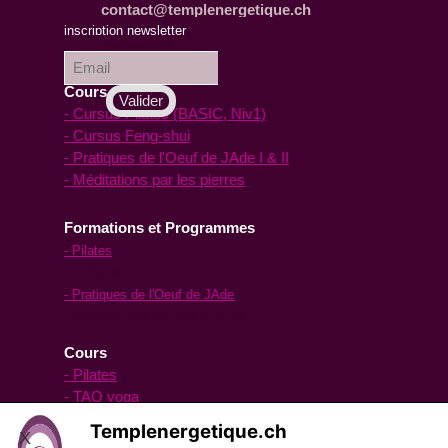
contact@templenergetique.ch
inscription à la
inscription newsletter
Newsletter :
Cours en ligne
- Cursus Pilates (BASIC, Niv1)
- Cursus Feng-shui
- Pratiques de l'Oeuf de JAde I & II
- Méditations par les pierres
Formations et Programmes
- Pilates
- Feng-shui
- Pratiques de l'Oeuf de JAde
- Méditations par les pierres
Cours
- Pilates
- TAO yoga
- Oeuf de Jade
Templenergetique.ch
X
- pour les hommes