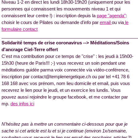
Niveau 1-2 en direct les lundi 18h30-19h20 (uniquement pour les
personnes qui connaissent les mouvements niveau 1 et qui
connaissent leur centre !) : inscription depuis la
page "agenda"
:
choisir le cours de Pilates ou demande d'info par
email
ou via
le
formulaire contact
_______________________________________________________
Solidarité temps de crise coronavirus --> Méditations/Soins
d'ancrage Ciel-Terre offert
C'est ma contribution pour ce temps de "crise" :
les jeudi à 15h00-
15h30 (heure de Paris!!! ;-) vous recevez un soin pendant une
méditations guidée parma voix connectée
via vidéo-conférence,
inscription par contact@templenergetique.ch ou par tel +41 78 6
168 168 avec vos prénom, nom lieu domicile et email, puis vous
recevrez le lien pour le jeudi, et un exercice les lundis. Vous
pouvez aussi rejoindre le groupe facebook, et me contacter par
mp.
des infos ici
N'hésitez pas à mettre un commentaire ci-dessous pour que je
sache si cet article est lu et si je continue (environ 1x/semaine,
souhaitez-vous recevoir le lien par email des prochains articles?)...