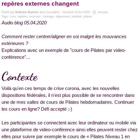
repères externes changent
Publié par
Nathalie Baehler
dans
Actualités
· Vendredi 10 Avr 2020 ·
minutes
Tags:
crise
,
repères
,
externes
,
centrage
,
alignement
,
stabilité
,
pilates
Audio blog 05.04.2020
Comment rester centrer/aligner en soi malgré les mouvances
extérieures ?
Explications avec un exemple de "cours de Pilates par video-
conférence"…
Contexte
Voilà qu'en ces temps de crise corona, avec les nouvelles
dispositions fédérales, il n'est plus possible de se rencontrer dans
une de mes salles de cours de Pilates hebdomadaires.
Continuer
les cours en ligne? Défi accepté ;-)
Les participantes se connectent avec leur ordinateur ou mobile via
une plateforme de video-conférence ainsi elles peuvent rester chez
elles pour suivre par exemple le cours de « Pilates Niveau 1 en